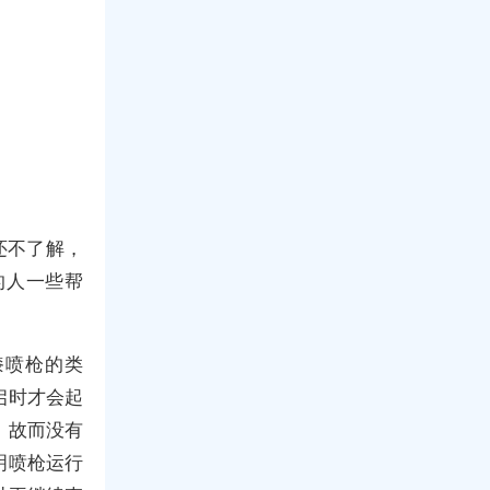
还不了解，
的人一些帮
漆喷枪的类
启时才会起
，故而没有
明喷枪运行