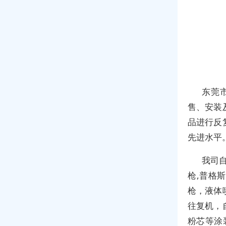
东莞
售、安装
品进行反
先进水平
我司
枪,普格
枪
，
液体
往复机
，
粉芯等
涂