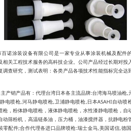
市百诺涂装设备有限公司
是一家专业从事
涂装机械及配件
及相关工程技术服务的高科技企业。公司产品经过长期对投
复调查研究，测试表明：各类产品各项技术性能指标完全达
。
自主产销产品有：代理台湾日本各主流品牌
:台湾海马喷油枪,
斯静电喷枪,河马静电喷枪,卫浦静电喷枪,日本
ASAHI
自动喷
喷枪
，
粉体静电喷枪
，
液体静电喷枪
，
水性漆静电喷枪
，
自
自动筛粉机
，高温链条油，压力桶，油漆搅拌器，抗静电粉
装零配件
;
合作代理各进口品牌喷枪
:瑞士金马,美国诺信,德