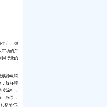
的生产、销
入市场的产
到同行业的
元麒静电喷
枪
，
旋杯喷
动喷涂机
，
管，粉泵，
国瓦格纳尔,