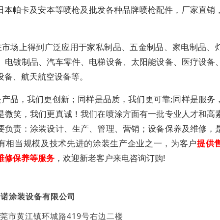
I,日本帕卡及安本等喷枪及批发各种品牌喷枪配件，厂家直销
在市场上得到广泛应用于家私制品、五金制品、家电制品、
、电镀制品、汽车零件、电梯设备、太阳能设备、医疗设备
设备、航天航空设备等
。
是产品，我们更创新；同样是品质，我们更可靠
;
同样是服务
是微笑，我们更真诚！
我们在喷涂方面有一批
专业人才和高
要负责：涂装
设计、生产、管理、营销
；
设备保养及维修，
有相当规模及技术先进的
涂装
生产企业之一
，为客户
提供
维修保养等服务
，欢迎新老客户来电咨询订购
!
百诺涂装设备有限公司
莞市黄江镇环城路419号右边二楼