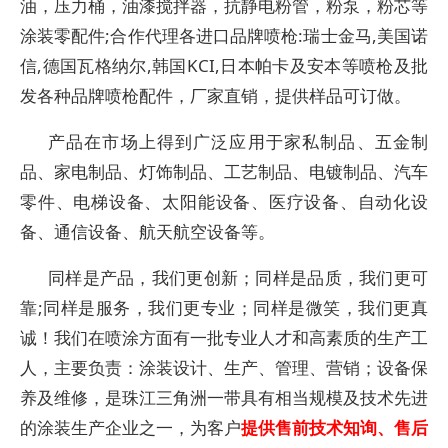
油，压力桶，油漆搅拌器，抗静电粉管，粉泵，粉芯等
涂装零配件
;
合作代理各进口品牌喷枪
:瑞士金马,美国诺
信,德国瓦格纳尔,韩国KCI,日本帕卡及安本等喷枪及批
发各种品牌喷枪配件，厂家直销，提供样品可订做。
产品在市场上得到广泛应用于家私制品、五金制
品、家电制品、灯饰制品、工艺制品、电镀制品、汽车
零件、电梯设备、太阳能设备、医疗设备、自动化设
备、通信设备、航天航空设备等
。
同样是产品，我们更创新；同样是品质，我们更可
靠
;
同样是服务，我们更专业；同样是微笑，我们更真
诚！
我们在喷涂方面有一批
专业人才和高素质的生产工
人
，主要负责：涂装
设计、生产、管理、营销
；
设备保
养及维修，是珠江三角洲一带具有相当规模及技术先进
的
涂装
生产企业之一
，为客户
提供售前技术知询、售后