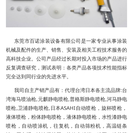
东莞市百诺涂装设备有限公司
是一家专业从事
涂装
机械及配件
的生产、销售、安装及相关工程技术服务的
高科技企业。公司产品经过长期对投入市场的产品进行
反复调查研究，测试表明：各类产品各项技术性能指标
完全达到同行业的先进水平。
我司
自主产销产品有：代理台湾日本各主流品牌
:台
湾海马喷油枪,元麒静电喷枪,普格斯静电喷枪,河马静电
喷枪,卫浦静电喷枪,日本
ASAHI
自动喷枪
，
旋杯喷枪
，
液体喷枪
，
粉体静电喷枪
，
液体静电喷枪
，
水性漆静电
喷枪
，
自动喷涂机
，
往复机
，
自动筛粉机
，高温链条