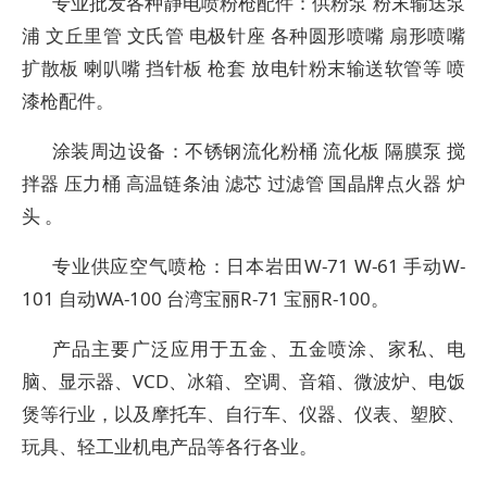
专业批发各种静电喷粉枪配件：供粉泵 粉末输送泵
浦 文丘里管 文氏管 电极针座 各种圆形喷嘴 扇形喷嘴
扩散板 喇叭嘴 挡针板 枪套 放电针粉末输送软管等 喷
漆枪配件。
涂装周边设备：不锈钢流化粉桶 流化板 隔膜泵 搅
拌器 压力桶 高温链条油 滤芯 过滤管 国晶牌点火器 炉
头 。
专业供应空气喷枪：日本岩田W-71 W-61 手动W-
101 自动WA-100 台湾宝丽R-71 宝丽R-100。
产品主要广泛应用于五金、五金喷涂、家私、电
脑、显示器、VCD、冰箱、空调、音箱、微波炉、电饭
煲等行业，以及摩托车、自行车、仪器、仪表、塑胶、
玩具、轻工业机电产品等各行各业。