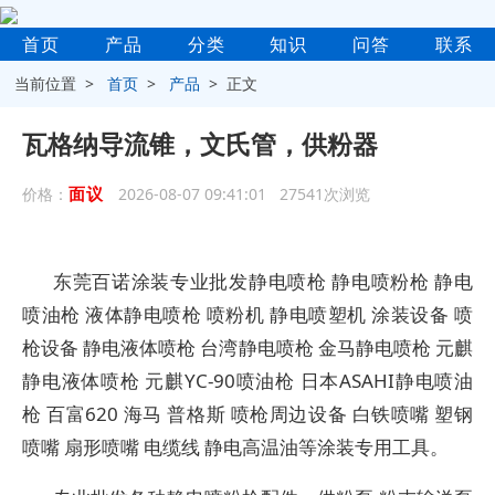
首页
产品
分类
知识
问答
联系
当前位置 >
首页
>
产品
> 正文
瓦格纳导流锥，文氏管，供粉器
面议
价格：
2026-08-07 09:41:01 27541次浏览
东莞百诺涂装专业批发静电喷枪 静电喷粉枪 静电
喷油枪 液体静电喷枪 喷粉机 静电喷塑机 涂装设备 喷
枪设备 静电液体喷枪 台湾静电喷枪 金马静电喷枪 元麒
静电液体喷枪 元麒YC-90喷油枪 日本ASAHI静电喷油
枪 百富620 海马 普格斯 喷枪周边设备 白铁喷嘴 塑钢
喷嘴 扇形喷嘴 电缆线 静电高温油等涂装专用工具。