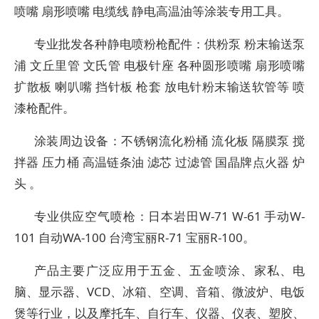
喷嘴 扇形喷嘴 电缆线 静电高温油等涂装专用工具。
专业批发各种静电喷粉枪配件：供粉泵 粉末输送泵
浦 文丘里管 文氏管 电极针座 各种圆形喷嘴 扇形喷嘴
扩散板 喇叭嘴 挡针板 枪套 放电针粉末输送软管等 喷
漆枪配件。
涂装周边设备：不锈钢流化粉桶 流化板 隔膜泵 搅
拌器 压力桶 高温链条油 滤芯 过滤管 国晶牌点火器 炉
头 。
专业供应空气喷枪：日本岩田W-71 W-61 手动W-
101 自动WA-100 台湾宝丽R-71 宝丽R-100。
产品主要广泛应用于五金、五金喷涂、家私、电
脑、显示器、VCD、冰箱、空调、音箱、微波炉、电饭
煲等行业，以及摩托车、自行车、仪器、仪表、塑胶、