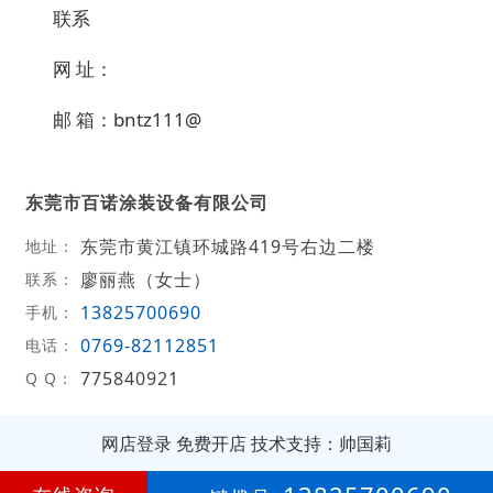
联系
网 址：
邮 箱：bntz111@
东莞市百诺涂装设备有限公司
东莞市黄江镇环城路419号右边二楼
地址：
廖丽燕（女士）
联系：
13825700690
手机：
0769-82112851
电话：
775840921
Q Q：
网店登录
免费开店
技术支持：帅国莉
第
19年