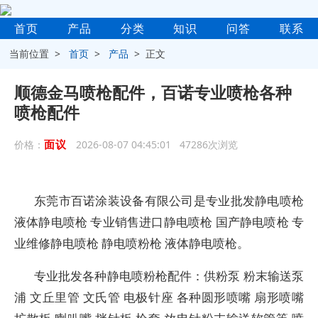
首页
产品
分类
知识
问答
联系
当前位置 >
首页
>
产品
> 正文
顺德金马喷枪配件，百诺专业喷枪各种
喷枪配件
面议
价格：
2026-08-07 04:45:01 47286次浏览
东莞市百诺涂装设备有限公司是专业批发静电喷枪
液体静电喷枪 专业销售进口静电喷枪 国产静电喷枪 专
业维修静电喷枪 静电喷粉枪 液体静电喷枪。
专业批发各种静电喷粉枪配件：供粉泵 粉末输送泵
浦 文丘里管 文氏管 电极针座 各种圆形喷嘴 扇形喷嘴